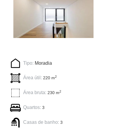
Tipo:
Moradia
2
Área útil:
220 m
2
Área bruta:
230 m
Quartos:
3
Casas de banho:
3