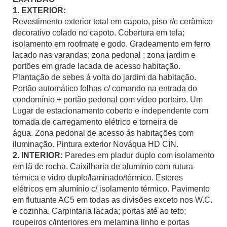
1. EXTERIOR:
Revestimento exterior total em capoto, piso r/c cerâmico
decorativo colado no capoto. Cobertura em tela;
isolamento em roofmate e godo. Gradeamento em ferro
lacado nas varandas; zona pedonal ; zona jardim e
portões em grade lacada de acesso habitação.
Plantação de sebes á volta do jardim da habitação.
Portão automático folhas c/ comando na entrada do
condomínio + portão pedonal com vídeo porteiro. Um
Lugar de estacionamento coberto e independente com
tomada de carregamento elétrico e torneira de
água.
Zona pedonal de acesso ás habitações com
iluminação. Pintura exterior Nováqua HD CIN.
2. INTERIOR:
Paredes em pladur duplo com isolamento
em lã de rocha. Caixilharia de alumínio com rutura
térmica e vidro duplo/laminado/térmico. Estores
elétricos em alumínio c/ isolamento térmico. Pavimento
em flutuante AC5 em todas as divisões exceto nos W.C.
e cozinha. Carpintaria lacada; portas até ao teto;
roupeiros c/interiores em melamina linho e portas