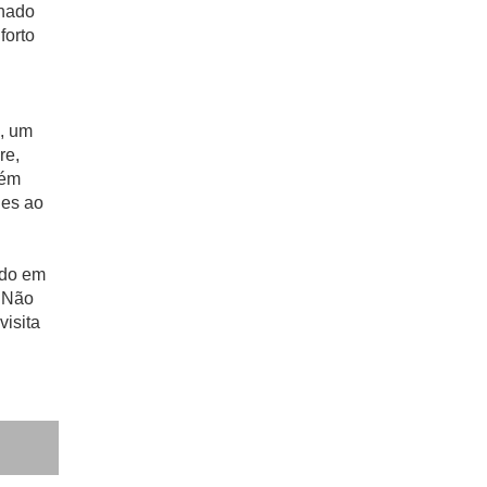
chado
forto
e, um
re,
lém
des ao
ído em
. Não
visita