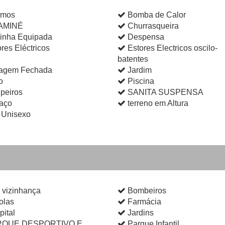
umos
Bomba de Calor
AMINÉ
Churrasqueira
inha Equipada
Despensa
res Eléctricos
Estores Electricos oscilo-
batentes
agem Fechada
Jardim
o
Piscina
peiros
SANITA SUSPENSA
raço
terreno em Altura
Unisexo
 vizinhança
Bombeiros
olas
Farmácia
ital
Jardins
QUE DESPORTIVO E
Parque Infantil