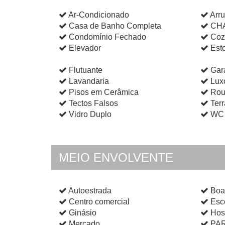
Ar-Condicionado
Arr
Casa de Banho Completa
CH
Condomínio Fechado
Coz
Elevador
Esto
Flutuante
Gar
Lavandaria
Lux
Pisos em Cerâmica
Rou
Tectos Falsos
Ter
Vidro Duplo
WC 
MEIO ENVOLVENTE
Autoestrada
Boa
Centro comercial
Esc
Ginásio
Hosp
Mercado
PAR