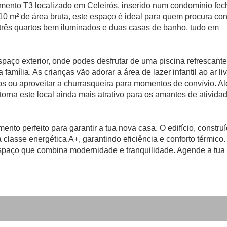
amento T3 localizado em Celeirós, inserido num condomínio fe
10 m² de área bruta, este espaço é ideal para quem procura con
três quartos bem iluminados e duas casas de banho, tudo em
paço exterior, onde podes desfrutar de uma piscina refrescant
amília. As crianças vão adorar a área de lazer infantil ao ar liv
s ou aproveitar a churrasqueira para momentos de convívio. A
 torna este local ainda mais atrativo para os amantes de ativida
nto perfeito para garantir a tua nova casa. O edifício, constru
 classe energética A+, garantindo eficiência e conforto térmico
spaço que combina modernidade e tranquilidade. Agende a tua 