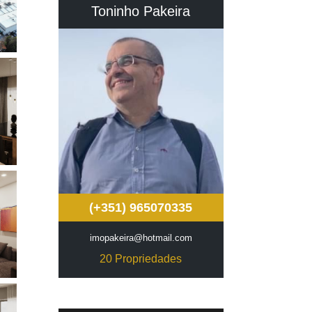
Toninho Pakeira
(+351) 965070335
imopakeira@hotmail.com
20 Propriedades